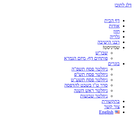
דלג לתוכן
דף הבית
אודות
חזון
גלריה
רבני הישיבה
שמיניסט!
שבו"ש
פותחים דף- מיזם הגמרא
בוגרים
ניוזלטר פסח תשפ"ה
ניוזלטר פסח תש”פ
ניוזלטר פסח תשע"ט
סדר ט"ו בשבט להדפסה
ניוזלטר ראש השנה
ניוזלטר שבועות
בתקשורת
צור קשר
English