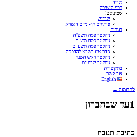
גלריה
רבני הישיבה
שמיניסט!
שבו"ש
פותחים דף- מיזם הגמרא
בוגרים
ניוזלטר פסח תשפ"ה
ניוזלטר פסח תש”פ
ניוזלטר פסח תשע"ט
סדר ט"ו בשבט להדפסה
ניוזלטר ראש השנה
ניוזלטר שבועות
בתקשורת
צור קשר
English
לתרומות ←
1עד שבחברון
כתיבת תגובה