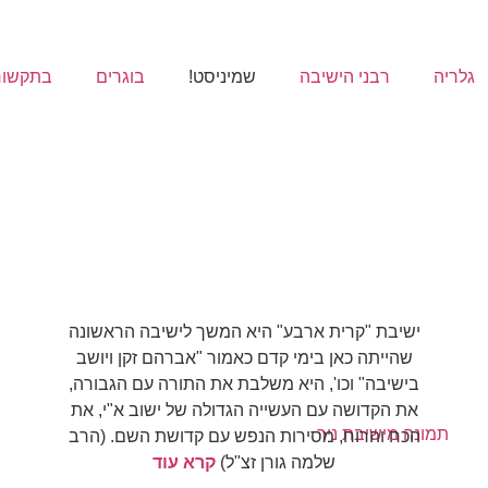
גלריה
רבני הישיבה
שמיניסט!
בוגרים
בתקשור
חזון הישיבה
ישיבת "קרית ארבע" היא המשך לישיבה הראשונה
שהייתה כאן בימי קדם כאמור "אברהם זקן ויושב
בישיבה" וכו', היא משלבת את התורה עם הגבורה,
את הקדושה עם העשייה הגדולה של ישוב א"י, את
הכח והרוח, מסירות הנפש עם קדושת השם. (הרב
שלמה גורן זצ"ל)
קרא עוד