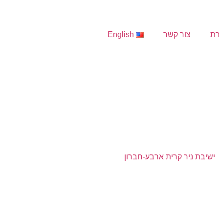
ת
צור קשר
English
מה חדש
‏ישיבת ניר קרית ארבע-חברון‏