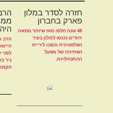
חזרה לסדר במלון
הרב 
פארק בחברון
ממח
היהו
48 שנה חלפו מאז שיותר ממאה
יהודים נכנסו למלון בעיר
הרב א
הפלסטינית והפכו ליריית
היישוב
הפתיחה של מפעל
לפני 
ההתנחלויות.
ניר ב
הקמת
יש"ע
וואלה!