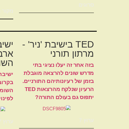
סרוגים
מקור ר
TED בישיבת 'ניר' -
ישיב
מרתון תורני
ארבע
השומ
בזה אחר זה יעלו נציגי בתי
מדרש שונים להרצאה מוגבלת
ישיבת
בזמן של רעיונותיהם התורניים.
בקרוב
הרעיון שנלקח מהרצאות TED
השומר
יתפוס גם בעולם התורה?
לפינו
ערוץ 7
ערוץ 7