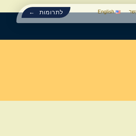
שר
English
לתרומות ←
ת