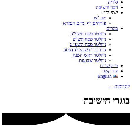
גלריה
רבני הישיבה
שמיניסט!
שבו"ש
פותחים דף- מיזם הגמרא
בוגרים
ניוזלטר פסח תשפ"ה
ניוזלטר פסח תש”פ
ניוזלטר פסח תשע"ט
סדר ט"ו בשבט להדפסה
ניוזלטר ראש השנה
ניוזלטר שבועות
בתקשורת
צור קשר
English
לתרומות ←
בוגרי הישיבה