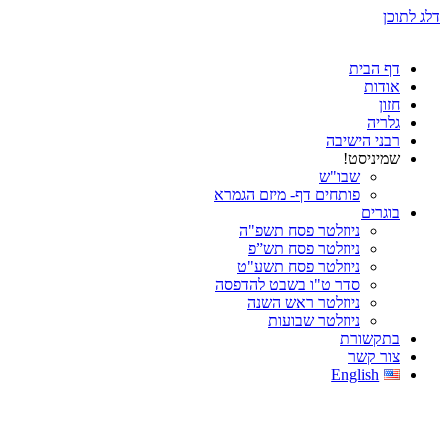
דלג לתוכן
דף הבית
אודות
חזון
גלריה
רבני הישיבה
שמיניסט!
שבו"ש
פותחים דף- מיזם הגמרא
בוגרים
ניוזלטר פסח תשפ"ה
ניוזלטר פסח תש”פ
ניוזלטר פסח תשע"ט
סדר ט"ו בשבט להדפסה
ניוזלטר ראש השנה
ניוזלטר שבועות
בתקשורת
צור קשר
English