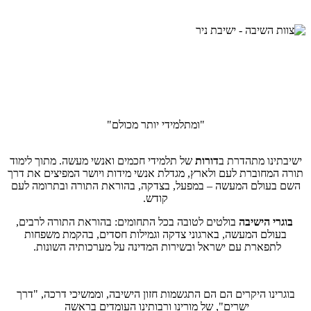
שומרים על קשר
בוגרי הישיבה
"ומתלמידי יותר מכולם"
ישיבתינו מתהדרת ב
דורות
של תלמידי חכמים ואנשי מעשה. מתוך לימוד
תורה המחוברת לעם ולארץ, מגדלת אנשי מידות ויושר המפיצים את דרך
השם בעולם המעשה – במפעל, בצדקה, בהוראת התורה ובתרומה לעם
קודש.
בוגרי הישיבה
בולטים לטובה בכל התחומים: בהוראת התורה לרבים,
בעולם המעשה, בארגוני צדקה וגמילות חסדים, בהקמת משפחות
לתפארת עם ישראל ובשירות המדינה על מערכותיה השונות.
בוגרינו היקרים הם הם התגשמות חזון הישיבה, וממשיכי דרכה, "דרך
ישרים", של מורינו ורבותינו העומדים בראשה