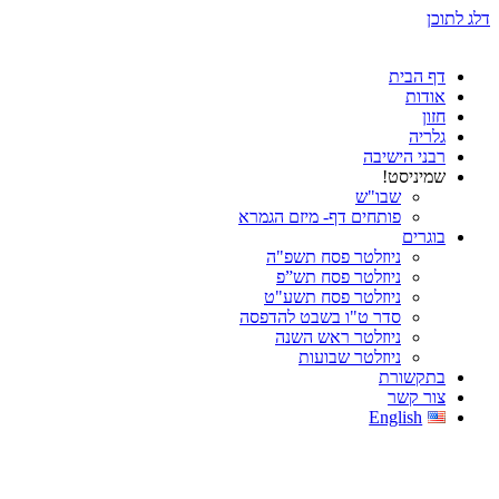
דלג לתוכן
דף הבית
אודות
חזון
גלריה
רבני הישיבה
שמיניסט!
שבו"ש
פותחים דף- מיזם הגמרא
בוגרים
ניוזלטר פסח תשפ"ה
ניוזלטר פסח תש”פ
ניוזלטר פסח תשע"ט
סדר ט"ו בשבט להדפסה
ניוזלטר ראש השנה
ניוזלטר שבועות
בתקשורת
צור קשר
English