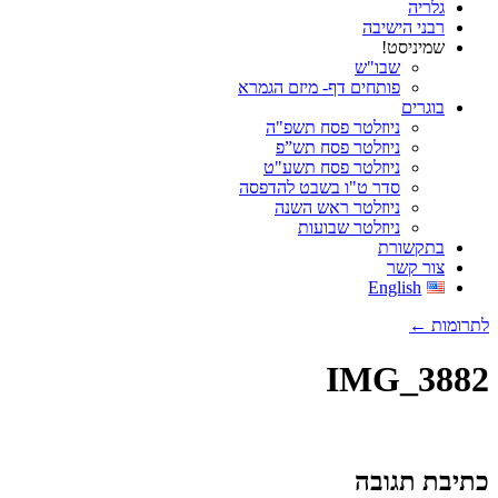
גלריה
רבני הישיבה
שמיניסט!
שבו"ש
פותחים דף- מיזם הגמרא
בוגרים
ניוזלטר פסח תשפ"ה
ניוזלטר פסח תש”פ
ניוזלטר פסח תשע"ט
סדר ט"ו בשבט להדפסה
ניוזלטר ראש השנה
ניוזלטר שבועות
בתקשורת
צור קשר
English
לתרומות ←
IMG_3882
כתיבת תגובה